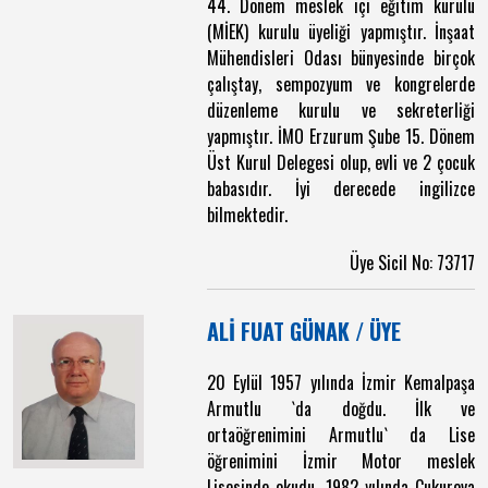
44. Dönem meslek içi eğitim kurulu
(MİEK) kurulu üyeliği yapmıştır. İnşaat
Mühendisleri Odası bünyesinde birçok
çalıştay, sempozyum ve kongrelerde
düzenleme kurulu ve sekreterliği
yapmıştır. İMO Erzurum Şube 15. Dönem
Üst Kurul Delegesi olup, evli ve 2 çocuk
babasıdır. İyi derecede ingilizce
bilmektedir.
Üye Sicil No: 73717
ALİ FUAT GÜNAK / ÜYE
20 Eylül 1957 yılında İzmir Kemalpaşa
Armutlu `da doğdu. İlk ve
ortaöğrenimini Armutlu` da Lise
öğrenimini İzmir Motor meslek
Lisesinde okudu. 1982 yılında Çukurova