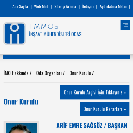
Ana Sayfa
|
Web Mail
|
Site İçi Arama
|
İletişim
|
Aydınlatma Metni
|
TMMOB
İNŞAAT MÜHENDİSLERİ ODASI
İMO Hakkında
/
Oda Organları
/
Onur Kurulu
/
Onur Kurulu Arşivi İçin Tıklayınız »
Onur Kurulu
Onur Kurulu Kararları »
ARİF EMRE SAĞSÖZ / BAŞKAN