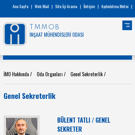
Ana Sayfa
|
Web Mail
|
Site İçi Arama
|
İletişim
|
Aydınlatma Metni
|
TMMOB
İNŞAAT MÜHENDİSLERİ ODASI
İMO Hakkında
/
Oda Organları
/
Genel Sekreterlik
/
Genel Sekreterlik
BÜLENT TATLI / GENEL
SEKRETER