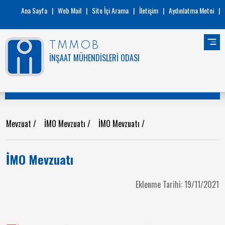
Ana Sayfa
|
Web Mail
|
Site İçi Arama
|
İletişim
|
Aydınlatma Metni
|
TMMOB
İNŞAAT MÜHENDİSLERİ ODASI
Mevzuat
/
İMO Mevzuatı
/
İMO Mevzuatı
/
İMO Mevzuatı
Eklenme Tarihi: 19/11/2021