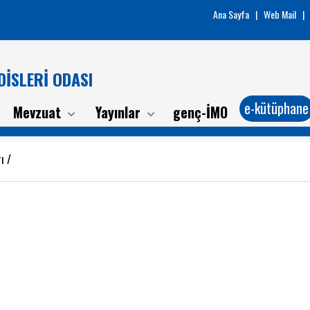
Ana Sayfa
|
Web Mail
|
İSLERİ ODASI
e-kütüphane
Mevzuat
Yayınlar
genç-İMO
rı
/