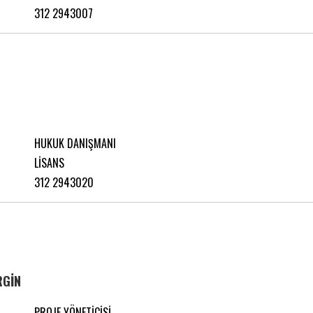
312 2943007
HUKUK DANIŞMANI
LİSANS
312 2943020
RGİN
PROJE YÖNETİCİSİ