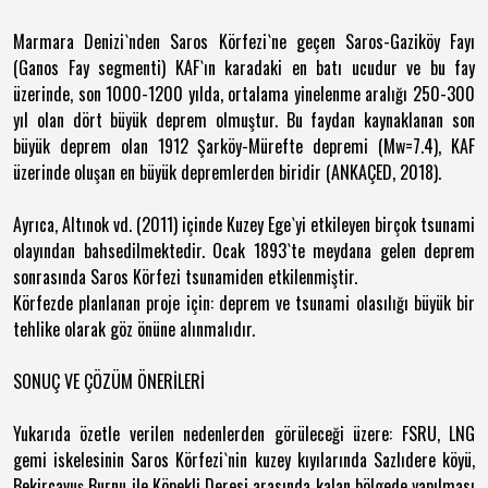
Marmara Denizi`nden Saros Körfezi`ne geçen Saros-Gaziköy Fayı
(Ganos Fay segmenti) KAF`ın karadaki en batı ucudur ve bu fay
üzerinde, son 1000-1200 yılda, ortalama yinelenme aralığı 250-300
yıl olan dört büyük deprem olmuştur. Bu faydan kaynaklanan son
büyük deprem olan 1912 Şarköy-Mürefte depremi (Mw=7.4), KAF
üzerinde oluşan en büyük depremlerden biridir (ANKAÇED, 2018).
Ayrıca, Altınok vd. (2011) içinde Kuzey Ege`yi etkileyen birçok tsunami
olayından bahsedilmektedir. Ocak 1893`te meydana gelen deprem
sonrasında Saros Körfezi tsunamiden etkilenmiştir.
Körfezde planlanan proje için: deprem ve tsunami olasılığı büyük bir
tehlike olarak göz önüne alınmalıdır.
SONUÇ VE ÇÖZÜM ÖNERİLERİ
Yukarıda özetle verilen nedenlerden görüleceği üzere:
FSRU, LNG
gemi iskelesinin Saros Körfezi`nin kuzey kıyılarında Sazlıdere köyü,
Bekirçavuş Burnu ile Köpekli Deresi arasında kalan bölgede yapılması