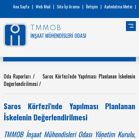
Ana Sayfa
|
Web Mail
|
Site İçi Arama
|
İletişim
|
Aydınlatma Metni
|
TMMOB
İNŞAAT MÜHENDİSLERİ ODASI
Oda Raporları
/
Saros Körfezi'nde Yapılması Planlanan İskelenin
Değerlendirilmesi
/
Saros Körfezi'nde Yapılması Planlanan
İskelenin Değerlendirilmesi
TMMOB İnşaat Mühendisleri Odası Yönetim Kurulu,