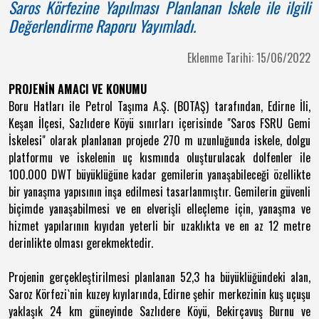
Saros Körfezine Yapılması Planlanan İskele ile ilgili
Değerlendirme Raporu Yayımladı.
Eklenme Tarihi: 15/06/2022
PROJENİN AMACI VE KONUMU
Boru Hatları ile Petrol Taşıma A.Ş. (BOTAŞ) tarafından, Edirne İli,
Keşan İlçesi, Sazlıdere Köyü sınırları içerisinde
"Saros FSRU Gemi
İskelesi"
olarak planlanan projede 270 m uzunluğunda iskele, dolgu
platformu ve iskelenin uç kısmında oluşturulacak dolfenler ile
100.000 DWT büyüklüğüne kadar gemilerin yanaşabileceği özellikte
bir yanaşma yapısının inşa edilmesi tasarlanmıştır. Gemilerin güvenli
biçimde yanaşabilmesi ve en elverişli elleçleme için, yanaşma ve
hizmet yapılarının kıyıdan yeterli bir uzaklıkta ve en az 12 metre
derinlikte olması gerekmektedir.
Projenin gerçekleştirilmesi planlanan 52,3 ha büyüklüğündeki alan,
Saroz Körfezi`nin kuzey kıyılarında, Edirne şehir merkezinin kuş uçuşu
yaklaşık 24 km güneyinde Sazlıdere Köyü, Bekirçavuş Burnu ve