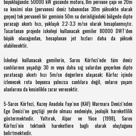
büyüklüğünde; 50000 kW gücünde motoru, 8m pervane çapı ve 20m
su kesimi olan (pervanesi deniz tabanından 30m yüksekte olarak
geçen) tek pervaneli bir geminin 50m su derinliğindeki bölgede dipte
yaracağı akıntı hızı, yaklaşık 2.2-3.3 m/sn olarak hesaplanmıştır.
Tasarlanan projede iskeleyi kullanacak gemiler 80000 DWT`den
büyük olacağından, hesaplanan jet hızları daha da yüksek
olabilecektir.
İskeleyi kullanacak gemilerin,
Saros Körfezi`nde tüm deniz
canlılarının yaşadığı 30 m veya daha sığ sulardan geçerken
dipte
yaratacağı akıntı hızı 5m/sn değerlere ulaşacak;
Körfez içinde
izlenecek rota boyunca yalnızca canlılara değil,
onların yaşam
alanlarına da kesinlikle zarar verecektir.
5-Saros Körfezi, Kuzey Anadolu Fayı`nın (KAF) Marmara Denizi`nden
Ege Denizi`ne geçtiği yerde olması nedeniyle, jeolojik hareketlilik
göstermektedir. Yaltırak, Alpar ve Yüce (1998), Saros
Körfezi`nin tektonik hareketlere bağlı olarak oluştuğunu
belirtmektedir.