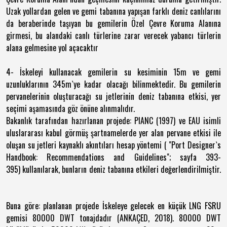
Uzak yollardan gelen ve gemi tabanına yapışan farklı deniz canlılarını
da beraberinde taşıyan bu gemilerin Özel Çevre Koruma Alanına
girmesi, bu alandaki canlı türlerine zarar verecek yabancı türlerin
alana gelmesine yol açacaktır
4- İskeleyi kullanacak gemilerin su kesiminin 15m ve gemi
uzunluklarının 345m`ye kadar olacağı bilinmektedir. Bu gemilerin
pervanelerinin oluşturacağı su jetlerinin deniz tabanına etkisi, yer
seçimi aşamasında göz önüne alınmalıdır.
Bakanlık tarafından hazırlanan projede: PIANC (1997) ve EAU isimli
uluslararası kabul görmüş şartnamelerde yer alan pervane etkisi ile
oluşan su jetleri kaynaklı akıntıları hesap yöntemi ( "Port Designer`s
Handbook: Recommendations and Guidelines"; sayfa 393-
395) kullanılarak, bunların deniz tabanına etkileri değerlendirilmiştir.
Buna göre: planlanan projede İskeleye gelecek en küçük LNG FSRU
gemisi 80000 DWT tonajdadır (ANKAÇED, 2018). 80000 DWT