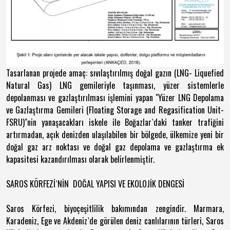
Tasarlanan projede amaç: sıvılaştırılmış doğal gazın (LNG- Liquefied
Natural Gas) LNG gemileriyle taşınması, yüzer sistemlerle
depolanması ve gazlaştırılması işlemini yapan "Yüzer LNG Depolama
ve Gazlaştırma Gemileri (Floating Storage and Regasification Unit-
FSRU)"nin yanaşacakları iskele ile Boğazlar`daki tanker trafiğini
artırmadan, açık denizden ulaşılabilen bir bölgede, ülkemize yeni bir
doğal gaz arz noktası ve doğal gaz depolama ve gazlaştırma ek
kapasitesi kazandırılması olarak belirlenmiştir.
SAROS KÖRFEZİ`NİN DOĞAL YAPISI VE EKOLOJİK DENGESİ
Saros Körfezi, biyoçeşitlilik bakımından zengindir. Marmara,
Karadeniz, Ege ve Akdeniz`de görülen deniz canlılarının türleri, Saros