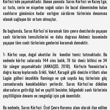
Körfezi`nde yaşamaktadır. Bunun yanında: Saros Körfezi ve Kuzey Ege,
az tuzlu, serin ve nispeten soğuk suları ile buzul döneminden kalan
canlıların günümüze kadar varlığını sürdüren türlerinin devamına
olanak sağlayan bir ortam olmuştur.
Bu bağlamda, Saros Körfezi`ni korumak tüm çevre denizlerde yaşayan
canlı türlerinin temsilcilerini ve daha doğrusu Akdeniz baseninde
yaşayan tüm canlı türlerinin genlerini korumak demektir.
1- Körfez suyu, doğal akıntılar ile kendini temiz tutmaktadır. Bu
nedenle körfez sularında 144 cins balık, 78 tür deniz bitkisi ve 34
tür sünger yaşamaktadır (ANKAÇED, 2018). Körfezin Yunanistan`a
doğru kuzey kıyılarında Erikli, Vakıf, Karagöl gibi denizle irtibatı olan
Lagün gölleri öncelikle flamingo ve çok sayıda kuş türlerinin göç
zamanlarında konakladıkları yerlerdir. Saros Körfezi`ne dökülen
akarsuların getirdiği bol ve çeşitli besinler, bölgedeki canlı türlerinin
çeşitliliğinin devamı ve zenginliği için çok önemlidir.
Bu nedenle, Saros Körfezi: Özel Çevre Koruma alanı olarak ilan edilen