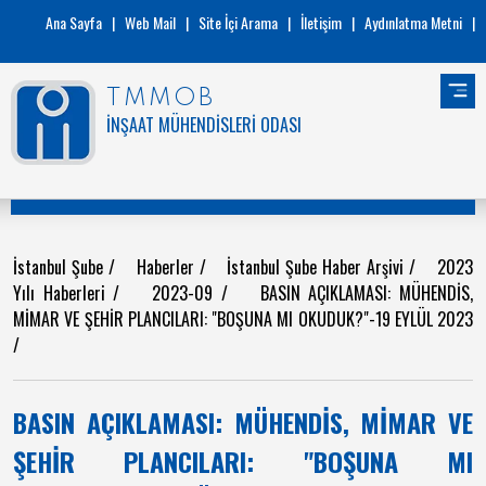
Ana Sayfa
|
Web Mail
|
Site İçi Arama
|
İletişim
|
Aydınlatma Metni
|
TMMOB
İNŞAAT MÜHENDİSLERİ ODASI
İstanbul Şube
/
Haberler
/
İstanbul Şube Haber Arşivi
/
2023
Yılı Haberleri
/
2023-09
/
BASIN AÇIKLAMASI: MÜHENDİS,
MİMAR VE ŞEHİR PLANCILARI: "BOŞUNA MI OKUDUK?"-19 EYLÜL 2023
/
BASIN AÇIKLAMASI: MÜHENDİS, MİMAR VE
ŞEHİR PLANCILARI: "BOŞUNA MI