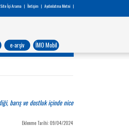
Site İçi Arama
|
İletişim
|
Aydınlatma Metni
|
e-arşiv
İMO Mobil
iği, barış ve dostluk içinde nice
Eklenme Tarihi: 09/04/2024