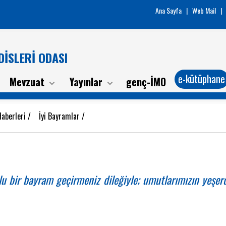
Ana Sayfa
|
Web Mail
|
İSLERİ ODASI
e-kütüphane
Mevzuat
Yayınlar
genç-İMO
aberleri
/
İyi Bayramlar
/
rlu bir bayram geçirmeniz dileğiyle; umutlarımızın yeşerd