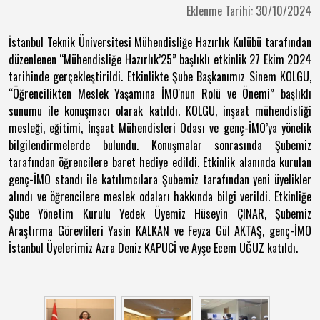
Eklenme Tarihi: 30/10/2024
İstanbul Teknik Üniversitesi Mühendisliğe Hazırlık Kulübü tarafından
düzenlenen “Mühendisliğe Hazırlık’25” başlıklı etkinlik 27 Ekim 2024
tarihinde gerçekleştirildi. Etkinlikte Şube Başkanımız Sinem KOLGU,
“Öğrencilikten Meslek Yaşamına İMO'nun Rolü ve Önemi” başlıklı
sunumu ile konuşmacı olarak katıldı. KOLGU, inşaat mühendisliği
mesleği, eğitimi, İnşaat Mühendisleri Odası ve genç-İMO’ya yönelik
bilgilendirmelerde bulundu. Konuşmalar sonrasında Şubemiz
tarafından öğrencilere baret hediye edildi. Etkinlik alanında kurulan
genç-İMO standı ile katılımcılara Şubemiz tarafından yeni üyelikler
alındı ve öğrencilere meslek odaları hakkında bilgi verildi. Etkinliğe
Şube Yönetim Kurulu Yedek Üyemiz Hüseyin ÇINAR, Şubemiz
Araştırma Görevlileri Yasin KALKAN ve Feyza Gül AKTAŞ, genç-İMO
İstanbul Üyelerimiz Azra Deniz KAPUCİ ve Ayşe Ecem UĞUZ katıldı.