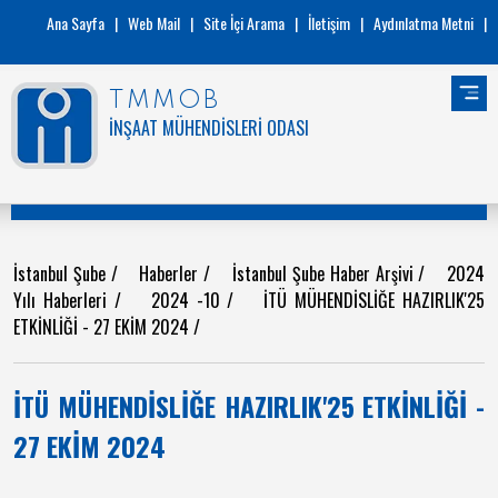
Ana Sayfa
|
Web Mail
|
Site İçi Arama
|
İletişim
|
Aydınlatma Metni
|
TMMOB
İNŞAAT MÜHENDİSLERİ ODASI
İstanbul Şube
/
Haberler
/
İstanbul Şube Haber Arşivi
/
2024
Yılı Haberleri
/
2024 -10
/
İTÜ MÜHENDİSLİĞE HAZIRLIK'25
ETKİNLİĞİ - 27 EKİM 2024
/
İTÜ MÜHENDİSLİĞE HAZIRLIK'25 ETKİNLİĞİ -
27 EKİM 2024