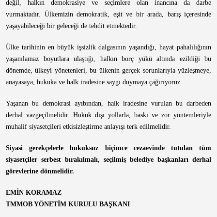
değil, halkın demokrasiye ve seçimlere olan inancına da darbe
vurmaktadır. Ülkemizin demokratik, eşit ve bir arada, barış içeresinde
yaşayabileceği bir geleceği de tehdit etmektedir.
Ülke tarihinin en büyük işsizlik dalgasının yaşandığı, hayat pahalılığının
yaşanılamaz boyutlara ulaştığı, halkın borç yükü altında ezildiği bu
dönemde, ülkeyi yönetenleri, bu ülkenin gerçek sorunlarıyla yüzleşmeye,
anayasaya, hukuka ve halk iradesine saygı duymaya çağırıyoruz.
Yaşanan bu demokrasi ayıbından, halk iradesine vurulan bu darbeden
derhal vazgeçilmelidir. Hukuk dışı yollarla, baskı ve zor yöntemleriyle
muhalif siyasetçileri etkisizleştirme anlayışı terk edilmelidir.
Siyasi gerekçelerle hukuksuz biçimce cezaevinde tutulan tüm
siyasetçiler serbest bırakılmalı, seçilmiş belediye başkanları derhal
görevlerine dönmelidir.
EMİN KORAMAZ
TMMOB YÖNETİM KURULU BAŞKANI