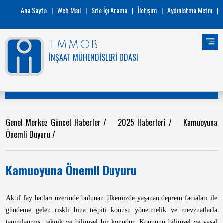
Ana Sayfa
|
Web Mail
|
Site İçi Arama
|
İletişim
|
Aydınlatma Metni
|
TMMOB
İNŞAAT MÜHENDİSLERİ ODASI
Genel Merkez Güncel Haberler
/
2025 Haberleri
/
Kamuoyuna
Önemli Duyuru
/
Kamuoyuna Önemli Duyuru
Aktif fay hatları üzerinde bulunan ülkemizde yaşanan deprem faciaları ile
gündeme gelen riskli bina tespiti konusu yönetmelik ve mevzuatlarla
tanımlanmış, teknik ve bilimsel bir konudur. Konunun bilimsel ve yasal