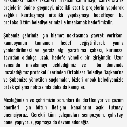
arasındaki haksız rekabeti ortadan kaldırmayı, sahte statik
projelerin önüne geçmeyi, nitelikli statik projelerin yapılarak
sağlıklı kentleşmeyi nitelikli yapılaşmayı hedefleyen bu
protokolü tüm belediyelerimiz ile imzalamak hedefimizdir.
Şubemiz şehrimiz için hizmet noktasında gayret verirken,
kamuoyunun tamamen hedef değiştirilerek yanlış
yönlendirilmesi ve yersiz algı yaratılma çabası, kurumsal
tavırdan oldukça uzak, hedefe yönelik bir girişimdir. Uzun
zamandır imzalamayı beklediğimiz ve bu dönemde
imzaladığımız protokol üzerinden Ortahisar Belediye Başkanı’na
ve Şubemize yönetilen suçlamalar, bizleri ancak belediyemizle
ortak çalışma noktasında daha da kamçılar.
Mesleğimizin ve şehrimizin sorunları ile dertleniyor ve çözüm
önerileri için bütün iletişim kanallarını açık tutmayı
önemsiyoruz. Gerekli tüm çalışmaları sempozyum, çalıştay,
panel yapıyoruz, yapmaya da devam edeceğiz.