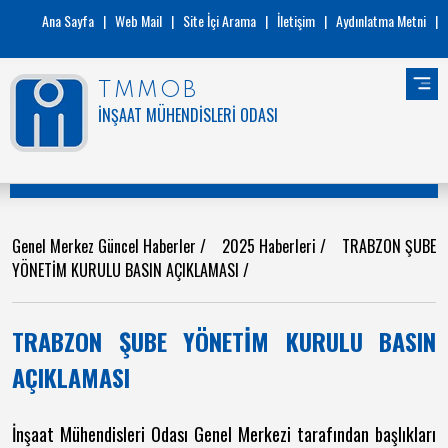
Ana Sayfa
|
Web Mail
|
Site İçi Arama
|
İletişim
|
Aydınlatma Metni
|
TMMOB
İNŞAAT MÜHENDİSLERİ ODASI
Genel Merkez Güncel Haberler
/
2025 Haberleri
/
TRABZON ŞUBE
YÖNETİM KURULU BASIN AÇIKLAMASI
/
TRABZON ŞUBE YÖNETİM KURULU BASIN
AÇIKLAMASI
İnşaat Mühendisleri Odası Genel Merkezi tarafından başlıkları