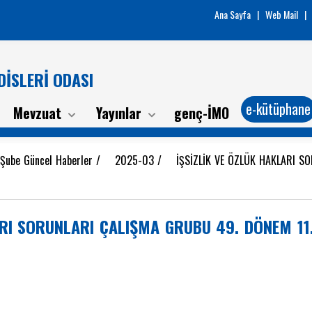
Ana Sayfa
|
Web Mail
|
İSLERİ ODASI
e-kütüphane
Mevzuat
Yayınlar
genç-İMO
 Şube Güncel Haberler
/
2025-03
/
İŞSİZLİK VE ÖZLÜK HAKLARI S
/
RI SORUNLARI ÇALIŞMA GRUBU 49. DÖNEM 11.