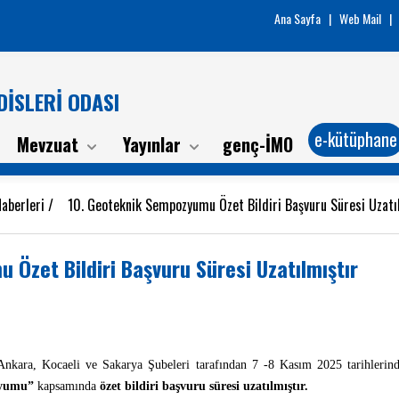
Ana Sayfa
|
Web Mail
|
İSLERİ ODASI
e-kütüphane
Mevzuat
Yayınlar
genç-İMO
aberleri
/
10. Geoteknik Sempozyumu Özet Bildiri Başvuru Süresi Uzatı
Özet Bildiri Başvuru Süresi Uzatılmıştır
kara, Kocaeli ve Sakarya Şubeleri tarafından 7 -8 Kasım 2025 tarihlerind
zyumu”
kapsamında
özet bildiri başvuru süresi uzatılmıştır.