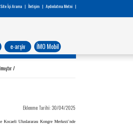
Site İçi Arama
|
İletişim
|
Aydınlatma Metni
|
e-arşiv
İMO Mobil
lmıştır
/
Eklenme Tarihi: 30/04/2025
e Kocaeli Uluslararası Kongre Merkezi’nde