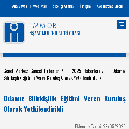
Ana Sayfa
|
Web Mail
|
Site İçi Arama
|
İletişim
|
Aydınlatma Metni
|
TMMOB
İNŞAAT MÜHENDİSLERİ ODASI
Genel Merkez Güncel Haberler
/
2025 Haberleri
/
Odamız
Bilirkişilik Eğitimi Veren Kuruluş Olarak Yetkilendirildi
/
Odamız Bilirkişilik Eğitimi Veren Kuruluş
Olarak Yetkilendirildi
Eklenme Tarihi: 29/05/2025