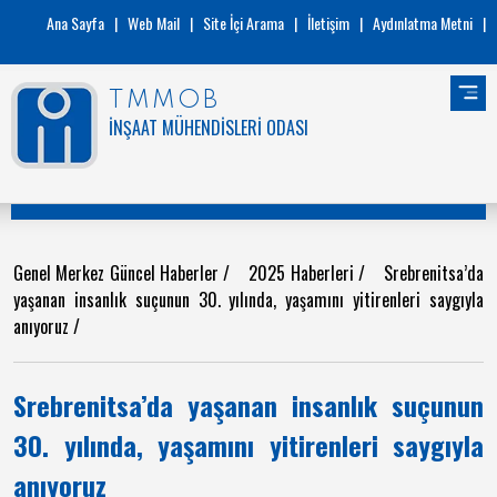
Ana Sayfa
|
Web Mail
|
Site İçi Arama
|
İletişim
|
Aydınlatma Metni
|
TMMOB
İNŞAAT MÜHENDİSLERİ ODASI
Genel Merkez Güncel Haberler
/
2025 Haberleri
/
Srebrenitsa’da
yaşanan insanlık suçunun 30. yılında, yaşamını yitirenleri saygıyla
anıyoruz
/
Srebrenitsa’da yaşanan insanlık suçunun
30. yılında, yaşamını yitirenleri saygıyla
anıyoruz