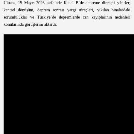
Uluata, 15 Mayıs 2026 tarihinde Kanal B’de depreme dirençli şehirler,
kentsel dönüşüm, deprem sonrası yargı süreçleri, yıkılan binalardaki
sorumluluklar ve Türkiye’de depremlerde can kayıplarının nedenleri
konularında görüşlerini aktardı.