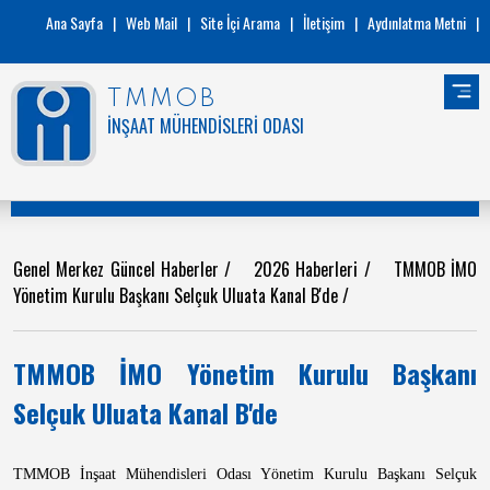
Ana Sayfa
|
Web Mail
|
Site İçi Arama
|
İletişim
|
Aydınlatma Metni
|
TMMOB
İNŞAAT MÜHENDİSLERİ ODASI
Genel Merkez Güncel Haberler
/
2026 Haberleri
/
TMMOB İMO
Yönetim Kurulu Başkanı Selçuk Uluata Kanal B'de
/
TMMOB İMO Yönetim Kurulu Başkanı
Selçuk Uluata Kanal B'de
TMMOB İnşaat Mühendisleri Odası Yönetim Kurulu Başkanı Selçuk