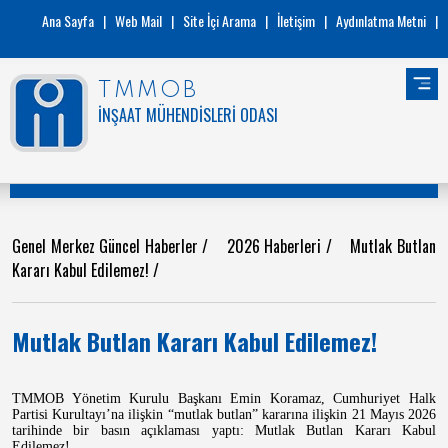
Ana Sayfa
|
Web Mail
|
Site İçi Arama
|
İletişim
|
Aydınlatma Metni
|
TMMOB
İNŞAAT MÜHENDİSLERİ ODASI
Genel Merkez Güncel Haberler
/
2026 Haberleri
/
Mutlak Butlan
Kararı Kabul Edilemez!
/
Mutlak Butlan Kararı Kabul Edilemez!
TMMOB Yönetim Kurulu Başkanı Emin Koramaz, Cumhuriyet Halk
Partisi Kurultayı’na ilişkin “mutlak butlan” kararına ilişkin 21 Mayıs 2026
tarihinde bir basın açıklaması yaptı: Mutlak Butlan Kararı Kabul
Edilemez!