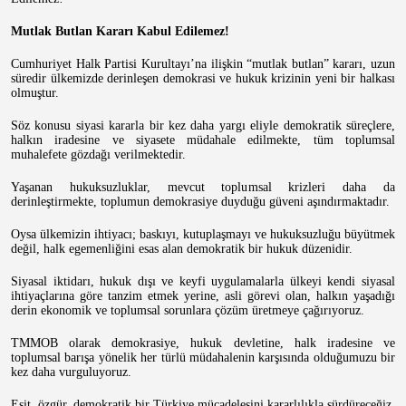
Mutlak Butlan Kararı Kabul Edilemez!
Cumhuriyet Halk Partisi Kurultayı’na ilişkin “mutlak butlan” kararı, uzun
süredir ülkemizde derinleşen demokrasi ve hukuk krizinin yeni bir halkası
olmuştur.
Söz konusu siyasi kararla bir kez daha yargı eliyle demokratik süreçlere,
halkın iradesine ve siyasete müdahale edilmekte, tüm toplumsal
muhalefete gözdağı verilmektedir.
Yaşanan hukuksuzluklar, mevcut toplumsal krizleri daha da
derinleştirmekte, toplumun demokrasiye duyduğu güveni aşındırmaktadır.
Oysa ülkemizin ihtiyacı; baskıyı, kutuplaşmayı ve hukuksuzluğu büyütmek
değil, halk egemenliğini esas alan demokratik bir hukuk düzenidir.
Siyasal iktidarı, hukuk dışı ve keyfi uygulamalarla ülkeyi kendi siyasal
ihtiyaçlarına göre tanzim etmek yerine, asli görevi olan, halkın yaşadığı
derin ekonomik ve toplumsal sorunlara çözüm üretmeye çağırıyoruz.
TMMOB olarak demokrasiye, hukuk devletine, halk iradesine ve
toplumsal barışa yönelik her türlü müdahalenin karşısında olduğumuzu bir
kez daha vurguluyoruz.
Eşit, özgür, demokratik bir Türkiye mücadelesini kararlılıkla sürdüreceğiz.