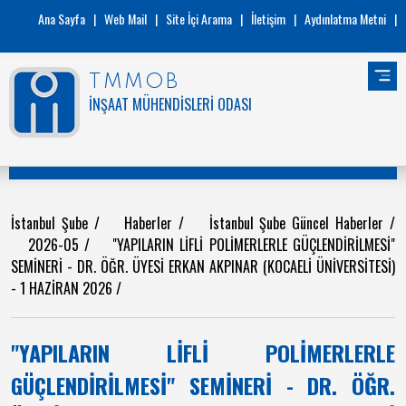
Ana Sayfa
|
Web Mail
|
Site İçi Arama
|
İletişim
|
Aydınlatma Metni
|
TMMOB
İNŞAAT MÜHENDİSLERİ ODASI
İstanbul Şube
/
Haberler
/
İstanbul Şube Güncel Haberler
/
2026-05
/
"YAPILARIN LİFLİ POLİMERLERLE GÜÇLENDİRİLMESİ"
SEMİNERİ - DR. ÖĞR. ÜYESİ ERKAN AKPINAR (KOCAELİ ÜNİVERSİTESİ)
- 1 HAZİRAN 2026
/
"YAPILARIN LİFLİ POLİMERLERLE
GÜÇLENDİRİLMESİ" SEMİNERİ - DR. ÖĞR.