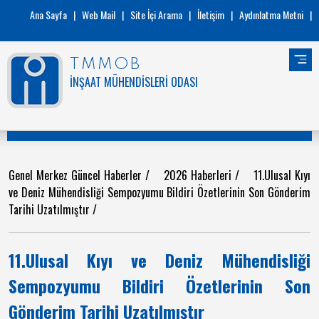
Ana Sayfa
|
Web Mail
|
Site İçi Arama
|
İletişim
|
Aydınlatma Metni
|
TMMOB
İNŞAAT MÜHENDİSLERİ ODASI
Genel Merkez Güncel Haberler
/
2026 Haberleri
/
11.Ulusal Kıyı
ve Deniz Mühendisliği Sempozyumu Bildiri Özetlerinin Son Gönderim
Tarihi Uzatılmıştır
/
11.Ulusal Kıyı ve Deniz Mühendisliği
Sempozyumu Bildiri Özetlerinin Son
Gönderim Tarihi Uzatılmıştır