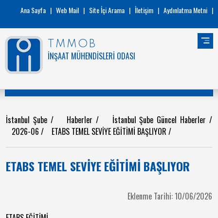
Ana Sayfa
|
Web Mail
|
Site İçi Arama
|
İletişim
|
Aydınlatma Metni
|
TMMOB
İNŞAAT MÜHENDİSLERİ ODASI
İstanbul Şube
/
Haberler
/
İstanbul Şube Güncel Haberler
/
2026-06
/
ETABS TEMEL SEVİYE EĞİTİMİ BAŞLIYOR
/
ETABS TEMEL SEVİYE EĞİTİMİ BAŞLIYOR
Eklenme Tarihi: 10/06/2026
ETABS EĞİTİMİ