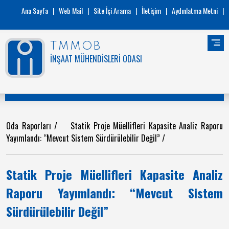
Ana Sayfa
|
Web Mail
|
Site İçi Arama
|
İletişim
|
Aydınlatma Metni
|
TMMOB
İNŞAAT MÜHENDİSLERİ ODASI
Oda Raporları
/
Statik Proje Müellifleri Kapasite Analiz Raporu
Yayımlandı: “Mevcut Sistem Sürdürülebilir Değil”
/
Statik Proje Müellifleri Kapasite Analiz
Raporu Yayımlandı: “Mevcut Sistem
Sürdürülebilir Değil”