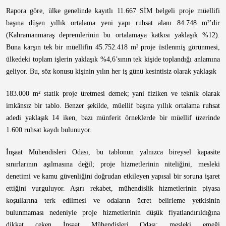
Rapora göre, ülke genelinde kayıtlı 11.667 SİM belgeli proje müellifi
başına düşen yıllık ortalama yeni yapı ruhsat alanı 84.748 m²’dir
(Kahramanmaraş depremlerinin bu ortalamaya katkısı yaklaşık %12).
Buna karşın tek bir müellifin 45.752.418 m² proje üstlenmiş görünmesi,
ülkedeki toplam işlerin yaklaşık %4,6’sının tek kişide toplandığı anlamına
geliyor. Bu, söz konusu kişinin yılın her iş günü kesintisiz olarak yaklaşık
183.000 m² statik proje üretmesi demek; yani fiziken ve teknik olarak
imkânsız bir tablo. Benzer şekilde, müellif başına yıllık ortalama ruhsat
adedi yaklaşık 14 iken, bazı münferit örneklerde bir müellif üzerinde
1.600 ruhsat kaydı bulunuyor.
İnşaat Mühendisleri Odası, bu tablonun yalnızca bireysel kapasite
sınırlarının aşılmasına değil; proje hizmetlerinin niteliğini, mesleki
denetimi ve kamu güvenliğini doğrudan etkileyen yapısal bir soruna işaret
ettiğini vurguluyor. Aşırı rekabet, mühendislik hizmetlerinin piyasa
koşullarına terk edilmesi ve odaların ücret belirleme yetkisinin
bulunmaması nedeniyle proje hizmetlerinin düşük fiyatlandırıldığına
dikkat çeken İnşaat Mühendisleri Odası; mesleki emeği