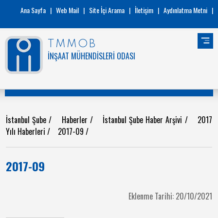
Ana Sayfa
|
Web Mail
|
Site İçi Arama
|
İletişim
|
Aydınlatma Metni
|
TMMOB
İNŞAAT MÜHENDİSLERİ ODASI
İstanbul Şube
/
Haberler
/
İstanbul Şube Haber Arşivi
/
2017
Yılı Haberleri
/
2017-09
/
2017-09
Eklenme Tarihi: 20/10/2021