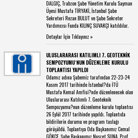
DALGIÇ, Trabzon Şube Yönetim Kurulu Sayman
Üyesi Mustafa TİRYAKİ, İstanbul Şube
Sekreteri Rezan BULUT ve Şube Sekreter
Yardımcısı Funda KILINÇ SUVAKÇI katıldılar.
Detaylar İçin Tıklayınız »
ULUSLARARASI KATILIMLI 7. GEOTEKNİK
SEMPOZYUMU`NUN DÜZENLEME KURULU
TOPLANTISI YAPILDI
Odamız adına Şubemiz tarafından 22-23-24
Kasım 2017 tarihinde İstanbul?da İTÜ
Mustafa Kemal Amfisi?nde düzenlenecek olan
Uluslararası Katılımlı 7. Geoteknik
Sempozyumu?nun düzenleme kurulu toplantısı
26 Eylül 2017 tarihinde yapıldı. Toplantıda
bildirilerin durumu ve program taslağı
görüşüldü. Toplantıya Oda Başkanımız Cemal
GÖKÇE, Şube Başkanımız Nusret SUNA, Prof.