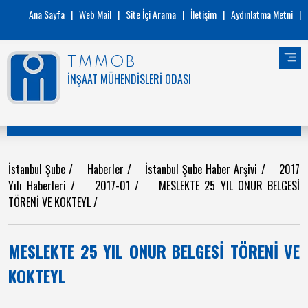
Ana Sayfa
|
Web Mail
|
Site İçi Arama
|
İletişim
|
Aydınlatma Metni
|
TMMOB
İNŞAAT MÜHENDİSLERİ ODASI
İstanbul Şube
/
Haberler
/
İstanbul Şube Haber Arşivi
/
2017
Yılı Haberleri
/
2017-01
/
MESLEKTE 25 YIL ONUR BELGESİ
TÖRENİ VE KOKTEYL
/
MESLEKTE 25 YIL ONUR BELGESİ TÖRENİ VE
KOKTEYL