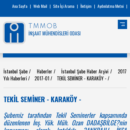
Ana Sayfa
|
Web Mail
|
Site İçi Arama
|
İletişim
|
Aydınlatma Metni
|
TMMOB
İNŞAAT MÜHENDİSLERİ ODASI
İstanbul Şube
/
Haberler
/
İstanbul Şube Haber Arşivi
/
2017
Yılı Haberleri
/
2017-01
/
TEKİL SEMİNER - KARAKÖY -
/
TEKİL SEMİNER - KARAKÖY -
Şubemiz tarafından Tekil Seminerler kapsamında
düzenlenen İnş. Yük. Müh. Ozan DADAŞBİLGE?nin