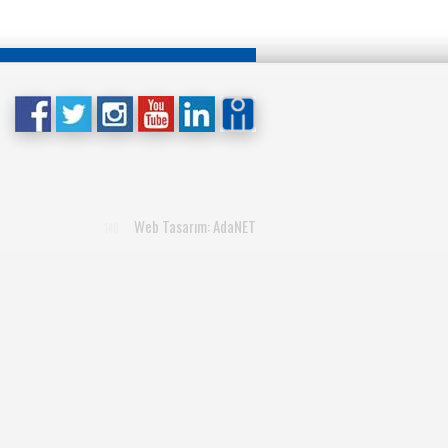
Web Tasarım: AdaNET
140