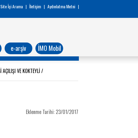
Site İçi Arama
|
İletişim
|
Aydınlatma Metni
|
e-arşiv
İMO Mobil
 AÇILIŞI VE KOKTEYLİ
/
Eklenme Tarihi: 23/01/2017