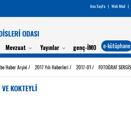
Ana Sayfa
|
Web Mail
|
İSLERİ ODASI
e-kütüphane
Mevzuat
Yayınlar
genç-İMO
ube Haber Arşivi
/
2017 Yılı Haberleri
/
2017-01
/
FOTOĞRAF SERGİSİ
 VE KOKTEYLİ