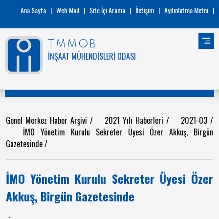
Ana Sayfa
|
Web Mail
|
Site İçi Arama
|
İletişim
|
Aydınlatma Metni
|
TMMOB
İNŞAAT MÜHENDİSLERİ ODASI
Genel Merkez Haber Arşivi
/
2021 Yılı Haberleri
/
2021-03
/
İMO Yönetim Kurulu Sekreter Üyesi Özer Akkuş, Birgün
Gazetesinde
/
İMO Yönetim Kurulu Sekreter Üyesi Özer
Akkuş, Birgün Gazetesinde