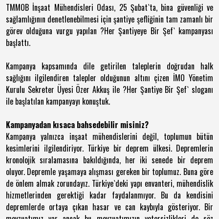
TMMOB İnşaat Mühendisleri Odası, 25 Şubat`ta, bina güvenliği ve
sağlamlığının denetlenebilmesi için şantiye şefliğinin tam zamanlı bir
görev olduğuna vurgu yapılan ?Her Şantiyeye Bir Şef` kampanyası
başlattı.
Kampanya kapsamında dile getirilen taleplerin doğrudan halk
sağlığını ilgilendiren talepler olduğunun altını çizen İMO Yönetim
Kurulu Sekreter Üyesi Özer Akkuş ile ?Her Şantiye Bir Şef` sloganı
ile başlatılan kampanyayı konuştuk.
Kampanyadan kısaca bahsedebilir misiniz?
Kampanya yalnızca inşaat mühendislerini değil, toplumun bütün
kesimlerini ilgilendiriyor. Türkiye bir deprem ülkesi. Depremlerin
kronolojik sıralamasına bakıldığında, her iki senede bir deprem
oluyor. Depremle yaşamaya alışması gereken bir toplumuz. Buna göre
de önlem almak zorundayız. Türkiye`deki yapı envanteri, mühendislik
hizmetlerinden gerektiği kadar faydalanmıyor. Bu da kendisini
depremlerde ortaya çıkan hasar ve can kaybıyla gösteriyor. Bir
mevzuatımız var ancak bu mevzuatımızın yetersizlikleri de söz