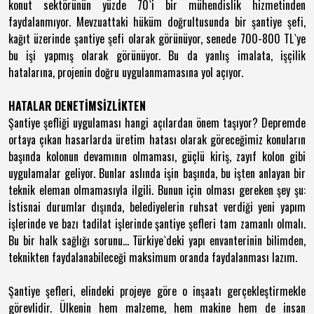
konut sektörünün yüzde 70`i bir mühendislik hizmetinden
faydalanmıyor. Mevzuattaki hüküm doğrultusunda bir şantiye şefi,
kağıt üzerinde şantiye şefi olarak görünüyor, senede 700-800 TL`ye
bu işi yapmış olarak görünüyor. Bu da yanlış imalata, işçilik
hatalarına, projenin doğru uygulanmamasına yol açıyor.
HATALAR DENETİMSİZLİKTEN
Şantiye şefliği uygulaması hangi açılardan önem taşıyor? Depremde
ortaya çıkan hasarlarda üretim hatası olarak göreceğimiz konuların
başında kolonun devamının olmaması, güçlü kiriş, zayıf kolon gibi
uygulamalar geliyor. Bunlar aslında işin başında, bu işten anlayan bir
teknik eleman olmamasıyla ilgili. Bunun için olması gereken şey şu:
İstisnai durumlar dışında, belediyelerin ruhsat verdiği yeni yapım
işlerinde ve bazı tadilat işlerinde şantiye şefleri tam zamanlı olmalı.
Bu bir halk sağlığı sorunu... Türkiye`deki yapı envanterinin bilimden,
teknikten faydalanabileceği maksimum oranda faydalanması lazım.
Şantiye şefleri, elindeki projeye göre o inşaatı gerçekleştirmekle
görevlidir. Ülkenin hem malzeme, hem makine hem de insan