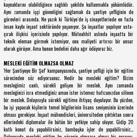
kaynaklarını olabildiğince sağlıklı şekilde kullanmakla yükümlüdür.
Aynı zamanda işçi güvenliğini sağlamak da şantiye şefliğinin de
görevleri arasında. Ne yazık ki Türkiye`de iş cinayetlerinde en fazla
insan kaybı inşaat sektöründe yaşanıyor. Şu inşaatlar yapılıyor usta-
çırak ilişkisi içerisinde yapılıyor. Müteahhit aslında inşaatta bir
teknik eleman görmek istemiyor, onu maliyeti artırıcı bir unsur
olarak görüyor. Ama bunun bedelini daha ağır ödüyoruz biz.
MESLEKİ EĞİTİM OLMAZSA OLMAZ
'Her Şantiyeye Bir Şef' kampanyasında, şantiye şefliği için bir eğitim
sürecinden söz ediyorsunuz. Nedir bu mesleki eğitim? Bizim
mesleğimiz canlı, sürekli gelişen bir meslek. Aynı zamanda
mesleğinizi icra etmediğiniz aman ister istemez hafızanızdan silinen
bir meslek. Dolayısıyla sürekli eğitime ihtiyaç duyuluyor. Bu yüzden,
bu işi yapacak kişilerin temel bilgilerinin lisans seviyesinin üzerinde
olması gerekiyor. İnşaat mühendisleri, üniversiteden çıktıktan sonra
ellerindeki diplomalar ile bütün bir yetkiye sahip oluyor. Gidip 20
katlı konut da yapabilirsiniz, bambaşka işler de yapabilirsiniz...
Dolayısıyla mesleki eğitim bu sürecin olmazsa olmaz bir parçası.