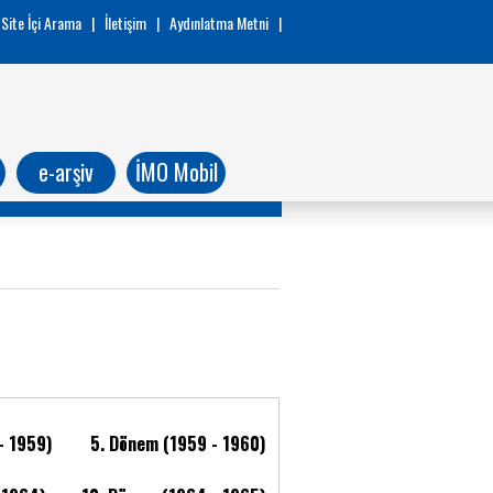
Site İçi Arama
|
İletişim
|
Aydınlatma Metni
|
e-arşiv
İMO Mobil
- 1959)
5. Dönem (1959 - 1960)