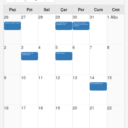
Paz
Pzt
Sal
Çar
Per
Cum
Cmt
26
27
28
29
30
31
1 Ağu
GENÇLİK PİKNİĞİ / TUZAKLI
Genç Mühendisler Yaz
BİNALARDA DEPREM
Buluşmaları - Buca
SONRASI HASAR TESPİTİ
SEMİNERİ
2
3
4
5
6
7
8
Mesleğe Hazırlık Kursu
Seramik Atölyesi
Kayıtları Başladı
9
10
11
12
13
14
15
Genç Mühendisler Kampı
16
17
18
19
20
21
22