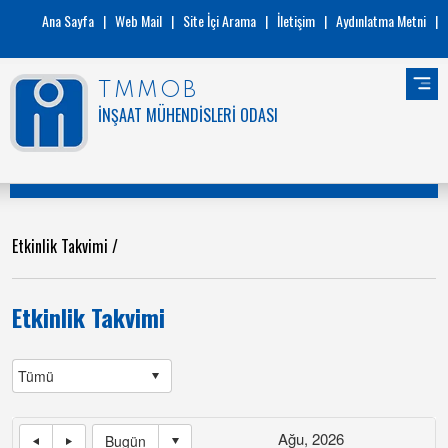
Ana Sayfa
|
Web Mail
|
Site İçi Arama
|
İletişim
|
Aydınlatma Metni
|
TMMOB
İNŞAAT MÜHENDİSLERİ ODASI
Etkinlik Takvimi
/
Etkinlik Takvimi
Ağu, 2026
Bugün