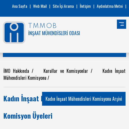
Ana Sayfa
|
Web Mail
|
Site İçi Arama
|
İletişim
|
Aydınlatma Metni
|
TMMOB
İNŞAAT MÜHENDİSLERİ ODASI
İMO Hakkında
/
Kurullar ve Komisyonlar
/
Kadın İnşaat
Mühendisleri Komisyonu
/
Kadın İnşaat Mühendisleri Komisyonu
Kadın İnşaat Mühendisleri Komisyonu Arşivi
Komisyon Üyeleri