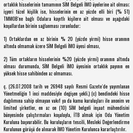
ortaklık hisselerinin tamamının SİM Belgeli İMO üyelerine ait olması;
işyeri tüzel kişilik ise, hisselerinin en az yüzde elli biri (% 51)
TMMOB`ne bağlı Odalara kayıtlı kişilere ait olması ve aşağıdaki
koşullardan birinin sağlanması zorunludur;
1) Ortaklardan en az birinin % 20 (yüzde yirmi) hisse oranının
altında olmamak üzere SİM Belgeli İMO üyesi olması,
2) Tüm ortakların hisselerinin %20 (yüzde yirmi) oranının altında
olması durumunda, SİM Belgeli İMO üyesinin ortaklık payının en
yüksek hisse sahibinden az olmaması.
ç. (26.07.2008 tarih ve 26948 sayılı Resmi Gazete`de yayımlanan
Yönetmeliğin 1 inci maddesiyle değişen şekli.) (c) bendindeki hisse
dağılımına sahip olmayan vakıf ya da kamu kuruluşları ile anonim ve
limited şirketler, en az on (10) SİM belgeli inşaat mühendisini
bünyesinde çalıştırmaları koşuluyla, İTB almak için Oda Yönetim
Kuruluna başvurabilir. Bu kuruluşların tescili, Mesleki Değerlendirme
Kurulunun görüşü de alınarak İMO Yönetim Kurulunca kararlaştırılır.