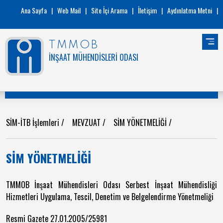
Ana Sayfa
|
Web Mail
|
Site İçi Arama
|
İletişim
|
Aydınlatma Metni
|
TMMOB
İNŞAAT MÜHENDİSLERİ ODASI
SİM-İTB İşlemleri
/
MEVZUAT
/
SİM YÖNETMELİĞİ
/
SİM YÖNETMELİĞİ
TMMOB İnşaat Mühendisleri Odası Serbest İnşaat Mühendisliği
Hizmetleri Uygulama, Tescil, Denetim ve Belgelendirme Yönetmeliği
Resmi Gazete 27.01.2005/25981