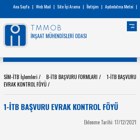
Ana Sayfa
|
Web Mail
|
Site İçi Arama
|
İletişim
|
Aydınlatma Metni
|
TMMOB
İNŞAAT MÜHENDİSLERİ ODASI
SİM-İTB İşlemleri
/
B-İTB BAŞVURU FORMLARI
/
1-İTB BAŞVURU
EVRAK KONTROL FÖYÜ
/
1-İTB BAŞVURU EVRAK KONTROL FÖYÜ
Eklenme Tarihi: 17/12/2021