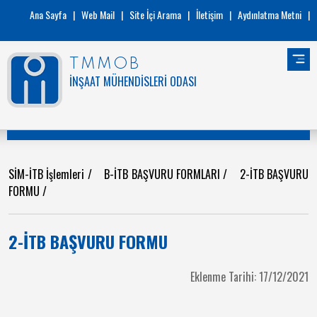
Ana Sayfa
|
Web Mail
|
Site İçi Arama
|
İletişim
|
Aydınlatma Metni
|
TMMOB
İNŞAAT MÜHENDİSLERİ ODASI
SİM-İTB İşlemleri
/
B-İTB BAŞVURU FORMLARI
/
2-İTB BAŞVURU
FORMU
/
2-İTB BAŞVURU FORMU
Eklenme Tarihi: 17/12/2021