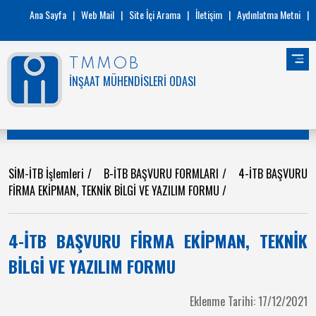
Ana Sayfa
|
Web Mail
|
Site İçi Arama
|
İletişim
|
Aydınlatma Metni
|
TMMOB
İNŞAAT MÜHENDİSLERİ ODASI
SİM-İTB İşlemleri
/
B-İTB BAŞVURU FORMLARI
/
4-İTB BAŞVURU
FİRMA EKİPMAN, TEKNİK BİLGİ VE YAZILIM FORMU
/
4-İTB BAŞVURU FİRMA EKİPMAN, TEKNİK
BİLGİ VE YAZILIM FORMU
Eklenme Tarihi: 17/12/2021