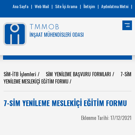
Ana Sayfa
|
Web Mail
|
Site İçi Arama
|
İletişim
|
Aydınlatma Metni
|
TMMOB
İNŞAAT MÜHENDİSLERİ ODASI
SİM-İTB İşlemleri
/
SİM YENİLEME BAŞVURU FORMLARI
/
7-SİM
YENİLEME MESLEKİÇİ EĞİTİM FORMU
/
7-SİM YENİLEME MESLEKİÇİ EĞİTİM FORMU
Eklenme Tarihi: 17/12/2021