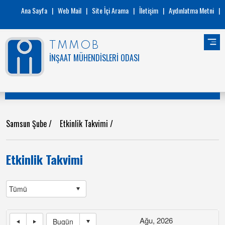
Ana Sayfa
|
Web Mail
|
Site İçi Arama
|
İletişim
|
Aydınlatma Metni
|
TMMOB
İNŞAAT MÜHENDİSLERİ ODASI
Samsun Şube
/
Etkinlik Takvimi
/
Etkinlik Takvimi
Ağu, 2026
Bugün