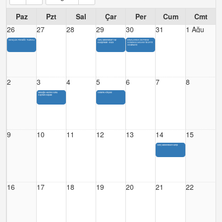
Paz
Pzt
Sal
Çar
Per
Cum
Cmt
26
27
28
29
30
31
1 Ağu
GENÇLİK PİKNİĞİ / TUZAKLI
Genç Mühendisler Yaz
BİNALARDA DEPREM
Buluşmaları - Buca
SONRASI HASAR TESPİTİ
SEMİNERİ
2
3
4
5
6
7
8
Mesleğe Hazırlık Kursu
Seramik Atölyesi
Kayıtları Başladı
9
10
11
12
13
14
15
Genç Mühendisler Kampı
16
17
18
19
20
21
22