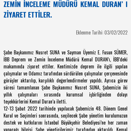
ZEMİN İNCELEME MÜDÜRÜ KEMAL DURAN’ I
ZİYARET ETTİLER.
Eklenme Tarihi: 03/02/2022
Şube Başkanımız Nusret SUNA ve Sayman Üyemiz E. Fusun SÜMER,
İBB Deprem ve Zemin İnceleme Müdürü Kemal DURAN’ı, İBB’deki
makamında ziyaret ettiler. Kentimizde deprem ile ilgili yapılan
çalışmalar ve Odamız tarafından sürdürülen çalışmalar çerçevesinde
görüşler aktarılıp, karşılıklı değerlendirmeler yapıldı. Ayrıca görev
süresi tamamlanan Şube Başkanımız Nusret SUNA, Şubemizin iki
yıllık çalışmaları sırasında kurumsal işbirliğinden dolayı
teşekkürlerini Kemal Duran’a iletti.
12-13 Şubat 2022 tarihinde yapılacak Şubemizin 48. Dönem Genel
Kurul ve Seçimleri sonrasında, seçilecek Şube yönetim kurulumuzun
destek ve katkılarını İstanbul Büyükşehir Belediyesi’ne her zaman
yapacağı bilgisi, Şube yöneticilerimiz tarafından aktarıldı. Kemal