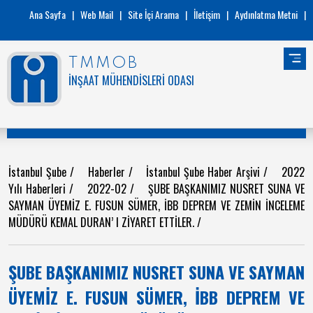
Ana Sayfa
|
Web Mail
|
Site İçi Arama
|
İletişim
|
Aydınlatma Metni
|
TMMOB
İNŞAAT MÜHENDİSLERİ ODASI
İstanbul Şube
/
Haberler
/
İstanbul Şube Haber Arşivi
/
2022
Yılı Haberleri
/
2022-02
/
ŞUBE BAŞKANIMIZ NUSRET SUNA VE
SAYMAN ÜYEMİZ E. FUSUN SÜMER, İBB DEPREM VE ZEMİN İNCELEME
MÜDÜRÜ KEMAL DURAN’ I ZİYARET ETTİLER.
/
ŞUBE BAŞKANIMIZ NUSRET SUNA VE SAYMAN
ÜYEMİZ E. FUSUN SÜMER, İBB DEPREM VE