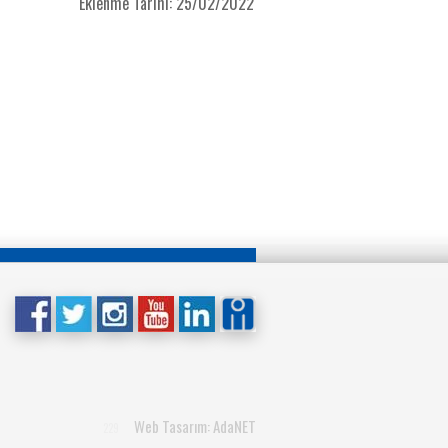
Eklenme Tarihi: 25/02/2022
Web Tasarım: AdaNET
229