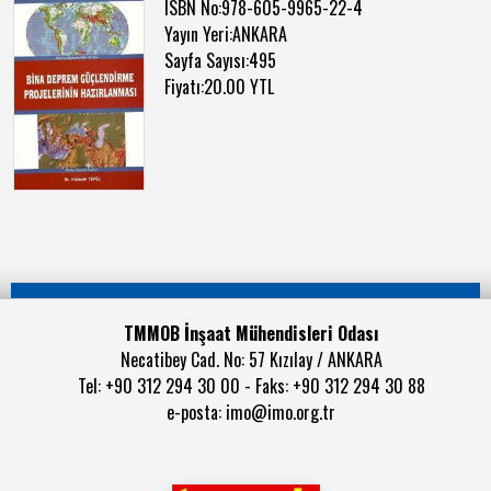
ISBN No:978-605-9965-22-4
Yayın Yeri:ANKARA
Sayfa Sayısı:495
Fiyatı:20.00 YTL
TMMOB İnşaat Mühendisleri Odası
Necatibey Cad. No: 57 Kızılay / ANKARA
Tel: +90 312 294 30 00 - Faks: +90 312 294 30 88
e-posta:
imo@imo.org.tr