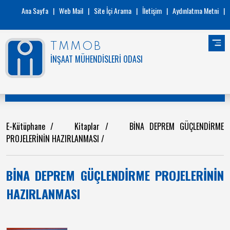
Ana Sayfa
|
Web Mail
|
Site İçi Arama
|
İletişim
|
Aydınlatma Metni
|
TMMOB
İNŞAAT MÜHENDİSLERİ ODASI
E-Kütüphane
/
Kitaplar
/
BİNA DEPREM GÜÇLENDİRME
PROJELERİNİN HAZIRLANMASI
/
BİNA DEPREM GÜÇLENDİRME PROJELERİNİN
HAZIRLANMASI