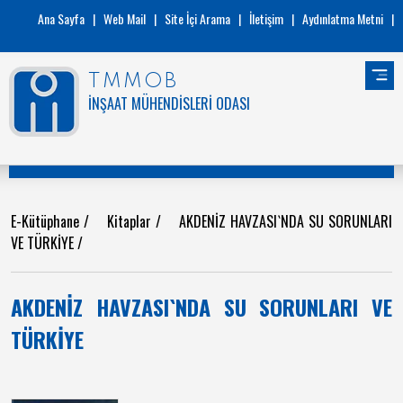
Ana Sayfa
|
Web Mail
|
Site İçi Arama
|
İletişim
|
Aydınlatma Metni
|
TMMOB
İNŞAAT MÜHENDİSLERİ ODASI
E-Kütüphane
/
Kitaplar
/
AKDENİZ HAVZASI`NDA SU SORUNLARI
VE TÜRKİYE
/
AKDENİZ HAVZASI`NDA SU SORUNLARI VE
TÜRKİYE