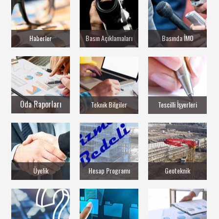
Haberler
Basın Açıklamaları
Basında İMO
Oda Raporları
Teknik Bilgiler
Tescilli İşyerleri
Üyelik
Hesap Programı
Geoteknik