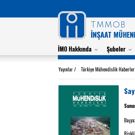
TMMOB
İNŞAAT MÜHEND
İMO Hakkında
Şubeler
Yayınlar
/
Türkiye Mühendislik Haberle
Say
Sunuş
Başya
Riskli