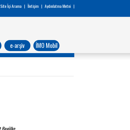
Site İçi Arama
|
İletişim
|
Aydınlatma Metni
|
e-arşiv
İMO Mobil
t Bayülke