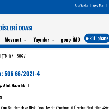
Ana Sayfa
|
Web Mail
|
İSLERİ ODASI
e-kütüphane
Mevzuat
Yayınlar
genç-İMO
ri (TMH)
/
506
/
ı: 506 66/2021-4
: Afet Hazırlık - I
zı
 Yapı Belirlemek ve Riskli Yapı Tespit Yönetmeliği Üzerine Eleştiriler
Neja