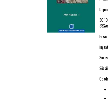
Depre
30.10
Gökha
Enkaz
İnşaa
Saros
Sözcü
Odada