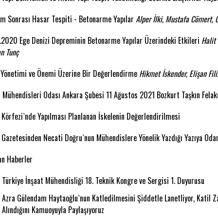
m Sonrası Hasar Tespiti - Betonarme Yapılar
Alper İlki, Mustafa Cömert,
.2020 Ege Denizi Depreminin Betonarme Yapılar Üzerindeki Etkileri
Halit
n Tunç
 Yönetimi ve Önemi Üzerine Bir Değerlendirme
Hikmet İskender, Elişan Fil
t Mühendisleri Odası Ankara Şubesi 11 Ağustos 2021 Bozkurt Taşkın Fela
 Körfezi`nde Yapılması Planlanan İskelenin Değerlendirilmesi
 Gazetesinden Necati Doğru`nun Mühendislere Yönelik Yazdığı Yazıya Oda
n Haberler
Türkiye İnşaat Mühendisliği 18. Teknik Kongre ve Sergisi 1. Duyurusu
Azra Gülendam Haytaoğlu`nun Katledilmesini Şiddetle Lanetliyor, Katil 
Alındığını Kamuoyuyla Paylaşıyoruz