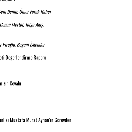
 Cem Demir, Ömer Faruk Halıcı
 Cenan Mertol, Tolga Akış,
iz Piroğlu, Begüm İskender
keti Değerlendirme Raporu
mızın Cevabı
Zanlısı Mustafa Murat Ayhan`ın Görevden