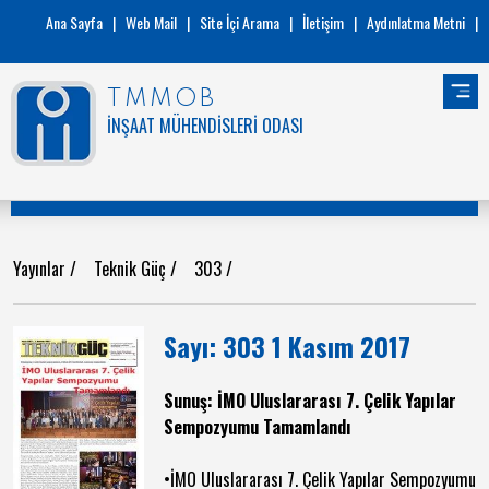
Ana Sayfa
|
Web Mail
|
Site İçi Arama
|
İletişim
|
Aydınlatma Metni
|
TMMOB
İNŞAAT MÜHENDİSLERİ ODASI
Yayınlar
/
Teknik Güç
/
303
/
Sayı: 303 1 Kasım 2017
Sunuş: İMO Uluslararası 7. Çelik Yapılar
Sempozyumu Tamamlandı
•İMO Uluslararası 7. Çelik Yapılar Sempozyumu